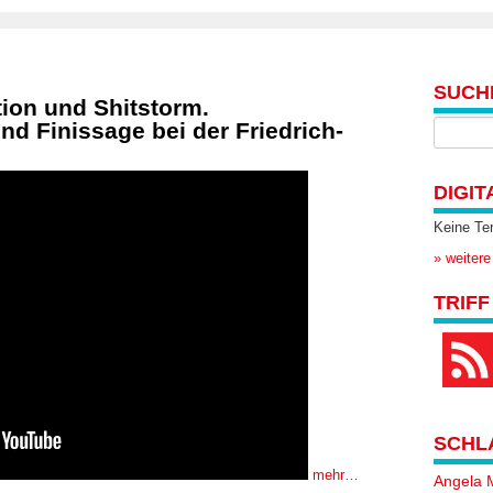
SUCH
tion und Shitstorm.
d Finissage bei der Friedrich-
DIGIT
Keine Te
» weitere
TRIFF
SCHL
mehr…
Angela 