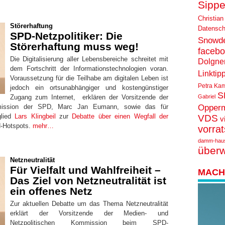
Sippe
Christian
Störerhaftung
Datensch
SPD-Netzpolitiker: Die
Snowd
Störerhaftung muss weg!
faceb
Die Digitalisierung aller Lebensbereiche schreitet mit
Dolgne
dem Fortschritt der Informationstechnologien voran.
Linktip
Voraussetzung für die Teilhabe am digitalen Leben ist
Petra Ka
jedoch ein ortsunabhängiger und kostengünstiger
S
Zugang zum Internet, erklären der Vorsitzende der
Gabriel
Opper
mmission der SPD, Marc Jan Eumann, sowie das für
glied
Lars Klingbeil
zur
Debatte über einen Wegfall der
VDS
v
-Hotspots.
mehr…
vorra
damm-hau
über
Netzneutralität
Für Vielfalt und Wahlfreiheit –
MACH 
Das Ziel von Netzneutralität ist
ein offenes Netz
Zur aktuellen Debatte um das Thema Netzneutralität
erklärt der Vorsitzende der Medien- und
Netzpolitischen Kommission beim SPD-