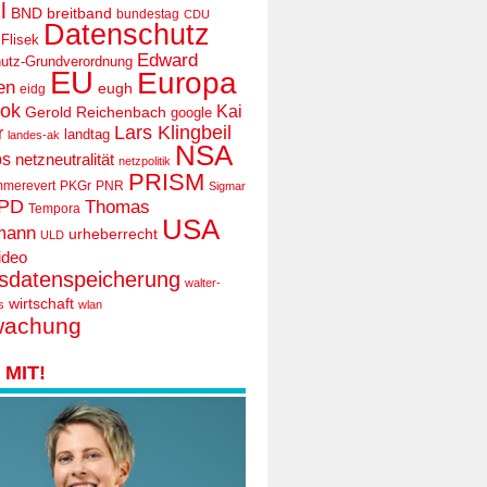
l
BND
breitband
bundestag
CDU
Datenschutz
 Flisek
Edward
utz-Grundverordnung
EU
Europa
en
eugh
eidg
ook
Kai
Gerold Reichenbach
google
Lars Klingbeil
r
landtag
landes-ak
NSA
ps
netzneutralität
netzpolitik
PRISM
mmerevert
PKGr
PNR
Sigmar
PD
Thomas
Tempora
USA
mann
urheberrecht
ULD
ideo
tsdatenspeicherung
walter-
wirtschaft
s
wlan
wachung
MIT!