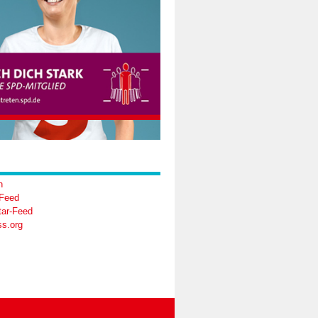
n
-Feed
ar-Feed
s.org