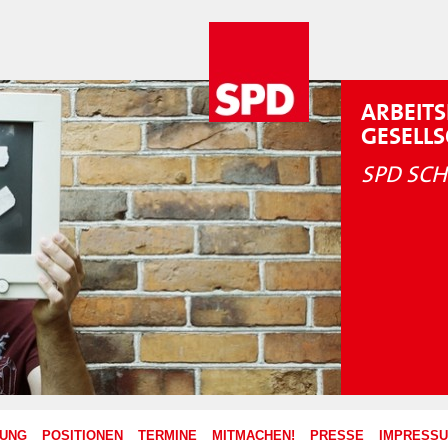
ARBEITS
GESELL
SPD SCH
ZUNG
POSITIONEN
TERMINE
MITMACHEN!
PRESSE
IMPRESS