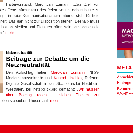
Parteivorstand, Marc Jan Eumann: „Das Ziel von
Die offene Infrastruktur des freien Netzes gehört heute zu
 Ein freier Kommunikationsraum Internet steht für freie
iheit. Das darf nicht zur Disposition stehen. Deshalb muss
ebot an Medien und Diensten offen sein, aus denen die
n.“
mehr…
Netzneutralität
Beiträge zur Debatte um die
Netzneutralität
META
Den Aufschlag haben
Marc-Jan Eumann
, NRW-
Anmelde
Medienstaatssekretär und
Konrad Lischka
, Referent
Eintrags
Digitale Gesellschaft in der Staatskanzlei Nordrhein-
Komment
Westfalen, bei netzpolitik.org gemacht: „
Wir müssen
WordPres
über Peering reden – sieben Thesen zur
tellen sie sieben Thesen auf.
mehr…