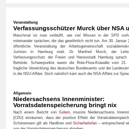
Veranstaltung
Verfassungsschützer Murck über NSA 
Manchmal ist man verblüfft, wie viel Wissen in der SPD vorh
miteinander sprächen, die das gewöhnlich nicht tun. Am 30. Januar
öffentliche Veranstaltung der Arbeitsgemeinschaft sozialdemokr
Juristen in Hamburg statt. Dr. Manfred Murck, der Leit
Verfassungsschutz der Freien und Hansestadt Hamburg sprach ü
Behörde. Schwerpunkte waren die Rote-Flora-Krawalle vom 21
fragliche Verwicklung des deutschen Bundesamts und der Landesäm
in die NSU-Affäre. Doch natürlich kam auch die NSA-Affäre zur Spra
Allgemein
Niedersachsens Innenminister:
Vorratsdatenspeicherung bringt nix
Nach einem Bericht von
Golem
, musste Niedersachsens Innen
(CDU) einräumen, dass der positive Effekt der Vorratsdatenspeic
Schünemann gilt als Hardliner und
Sicherheitsfan
– entsprechend wil
von der Vorratsdatenspeicherung absehen.