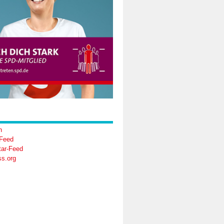
n
-Feed
ar-Feed
s.org