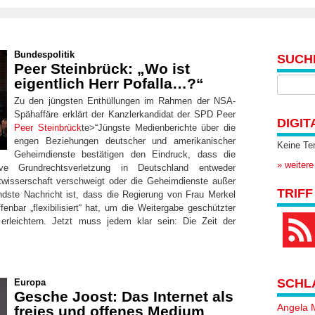
Bundespolitik
SUCH
Peer Steinbrück: „Wo ist
eigentlich Herr Pofalla…?“
Zu den jüngsten Enthüllungen im Rahmen der NSA-
Spähaffäre erklärt der Kanzlerkandidat der SPD Peer
DIGIT
Peer Steinbrück
te>“Jüngste Medienberichte über die
engen Beziehungen deutscher und amerikanischer
Keine Te
Geheimdienste bestätigen den Eindruck, dass die
» weitere
ve Grundrechtsverletzung in Deutschland entweder
twisserschaft verschweigt oder die Geheimdienste außer
TRIFF
endste Nachricht ist, dass die Regierung von Frau Merkel
nbar „flexibilisiert“ hat, um die Weitergabe geschützter
rleichtern. Jetzt muss jedem klar sein: Die Zeit der
SCHL
Europa
Gesche Joost: Das Internet als
Angela 
freies und offenes Medium