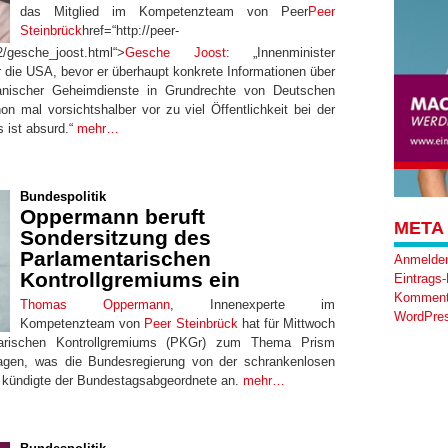
das Mitglied im Kompetenzteam von Peer
Peer
Steinbrück
href=“http://peer-
/gesche_joost.html“>
Gesche Joost
: „Innenminister
r die USA, bevor er überhaupt konkrete Informationen über
kanischer Geheimdienste in Grundrechte von Deutschen
on mal vorsichtshalber vor zu viel Öffentlichkeit bei der
 ist absurd.“
mehr…
Bundespolitik
Oppermann beruft
META
Sondersitzung des
Parlamentarischen
Anmelde
Kontrollgremiums ein
Eintrags
Komment
Thomas Oppermann
, Innenexperte im
WordPres
Kompetenzteam von
Peer Steinbrück
hat für Mittwoch
tarischen Kontrollgremiums (PKGr) zum Thema Prism
fragen, was die Bundesregierung von der schrankenlosen
kündigte der Bundestagsabgeordnete an.
mehr…