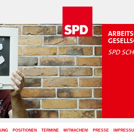
ARBEITS
GESELL
SPD SCH
ZUNG
POSITIONEN
TERMINE
MITMACHEN!
PRESSE
IMPRESS