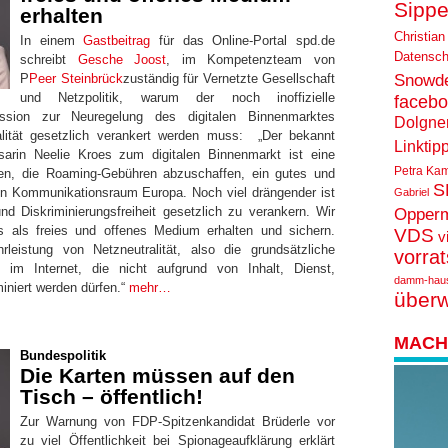
Sippe
erhalten
Christian
In einem
Gastbeitrag
für das Online-Portal spd.de
Datensch
schreibt
Gesche Joost
, im Kompetenzteam von
P
Peer Steinbrück
zuständig für Vernetzte Gesellschaft
Snowd
und Netzpolitik, warum der noch inoffizielle
faceb
ssion zur Neuregelung des digitalen Binnenmarktes
Dolgne
alität gesetzlich verankert werden muss:
„Der bekannt
Linktip
rin Neelie Kroes zum digitalen Binnenmarkt ist eine
Petra Ka
en, die Roaming-Gebühren abzuschaffen, ein gutes und
S
en Kommunikationsraum Europa. Noch viel drängender ist
Gabriel
und Diskriminierungsfreiheit gesetzlich zu verankern. Wir
Opper
 als freies und offenes Medium erhalten und sichern.
VDS
v
leistung von Netzneutralität, also die grundsätzliche
vorra
 im Internet, die nicht aufgrund von Inhalt, Dienst,
damm-hau
iniert werden dürfen.“
mehr…
über
MACH 
Bundespolitik
Die Karten müssen auf den
Tisch – öffentlich!
Zur Warnung von FDP-Spitzenkandidat Brüderle vor
zu viel Öffentlichkeit bei Spionageaufklärung erklärt