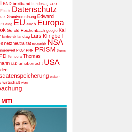
l
BND
breitband
bundestag
CDU
Datenschutz
 Flisek
Edward
utz-Grundverordnung
EU
Europa
en
eugh
eidg
ook
Kai
Gerold Reichenbach
google
Lars Klingbeil
r
landtag
landes-ak
NSA
ps
netzneutralität
netzpolitik
PRISM
mmerevert
PKGr
PNR
Sigmar
PD
Thomas
Tempora
USA
mann
urheberrecht
ULD
ideo
tsdatenspeicherung
walter-
wirtschaft
s
wlan
wachung
MIT!