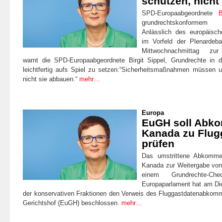
schützen, nich
SPD-Europaabgeordnete
B
grundrechtskonformem 
Anlässlich des europäisc
im Vorfeld der Plenardeb
Mittwochnachmittag zur
warnt die SPD-Europaabgeordnete Birgit Sippel, Grundrechte in der
leichtfertig aufs Spiel zu setzen:“Sicherheitsmaßnahmen müssen u
nicht sie abbauen.“
mehr…
Europa
EuGH soll Abk
Kanada zu Flug
prüfen
Das umstrittene Abkomm
Kanada zur Weitergabe von
einem Grundrechte-Ch
Europaparlament hat am Di
der konservativen Fraktionen den Verweis des Fluggastdatenabkom
Gerichtshof (EuGH) beschlossen.
mehr…