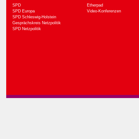
SPD
Etherpad
SPD Europa
Video-Konferenzen
SPD Schleswig-Holstein
Gesprächskreis Netzpolitik
SPD Netzpolitik