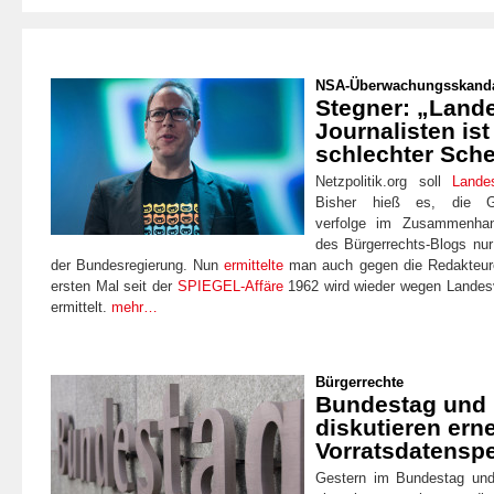
NSA-Überwachungsskand
Stegner: „Land
Journalisten is
schlechter Sche
Netzpolitik.org soll
Landes
Bisher hieß es, die Gen
verfolge im Zusammenhang
des Bürgerrechts-Blogs nur
der Bundesregierung. Nun
ermittelte
man auch gegen die Redakteure
ersten Mal seit der
SPIEGEL-Affäre
1962 wird wieder wegen Landesv
ermittelt.
mehr…
Bürgerrechte
Bundestag und
diskutieren erne
Vorratsdatensp
Gestern im Bundestag und