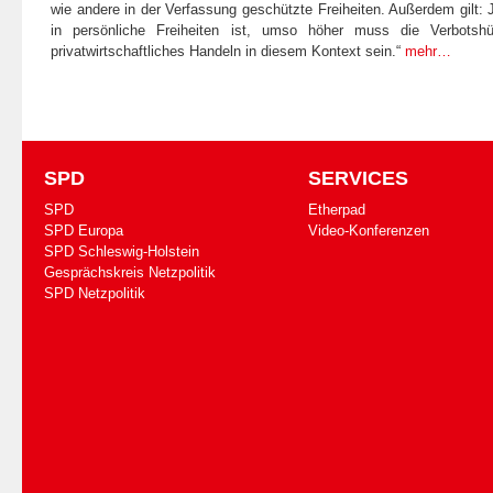
wie andere in der Verfassung geschützte Freiheiten. Außerdem gilt: J
in persönliche Freiheiten ist, umso höher muss die Verbotshü
privatwirtschaftliches Handeln in diesem Kontext sein.“
mehr…
SPD
SERVICES
SPD
Etherpad
SPD Europa
Video-Konferenzen
SPD Schleswig-Holstein
Gesprächskreis Netzpolitik
SPD Netzpolitik