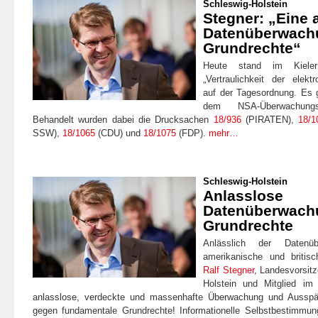
Schleswig-Holstein
Stegner: „Eine 
Datenüberwachu
Grundrechte“
Heute stand im Kiele
„Vertraulichkeit der elek
auf der Tagesordnung. Es 
dem NSA-Überwachung
Behandelt wurden dabei die Drucksachen
18/936
(PIRATEN),
18/1
SSW),
18/1065
(CDU) und
18/1075
(FDP).
mehr…
Schleswig-Holstein
Anlasslose
Datenüberwachu
Grundrechte
Anlässlich der Datenü
amerikanische und britisc
Ralf Stegner
, Landesvorsit
Holstein und Mitglied im
anlasslose, verdeckte und massenhafte Überwachung und Ausspä
gegen fundamentale Grundrechte! Informationelle Selbstbestimmu