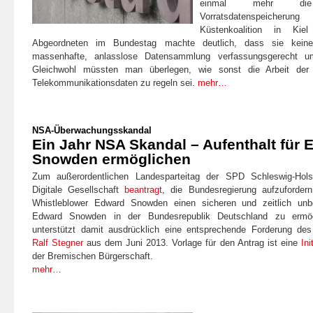
einmal mehr die
Vorratsdatenspeicherung
Küstenkoalition in Ki
Abgeordneten im Bundestag machte deutlich, dass sie kei
massenhafte, anlasslose Datensammlung verfassungsgerecht u
Gleichwohl müssten man überlegen, wie sonst die Arbeit de
Telekommunikationsdaten zu regeln sei.
mehr…
NSA-Überwachungsskandal
Ein Jahr NSA Skandal – Aufenthalt für 
Snowden ermöglichen
Zum außerordentlichen Landesparteitag der SPD Schleswig-Holst
Digitale Gesellschaft
beantragt
, die Bundesregierung aufzuforde
Whistleblower Edward Snowden einen sicheren und zeitlich unb
Edward Snowden in der Bundesrepublik Deutschland zu ermögl
unterstützt damit ausdrücklich eine entsprechende Forderung de
Ralf Stegner
aus dem Juni 2013. Vorlage für den Antrag ist eine
Ini
der Bremischen Bürgerschaft.
mehr…