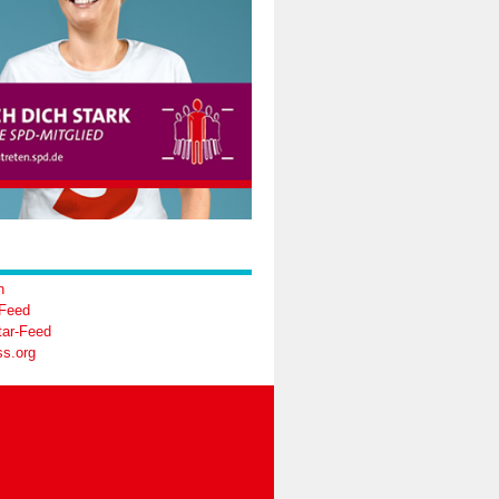
n
-Feed
ar-Feed
s.org