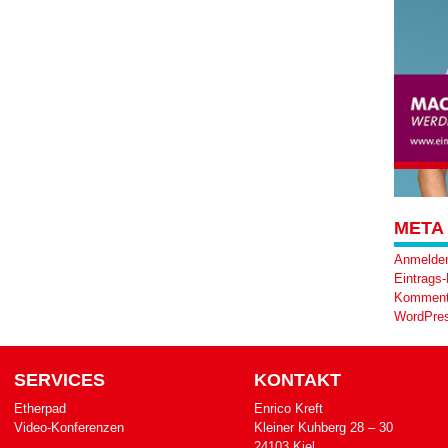
META
Anmelde
Eintrags
Komment
WordPres
SERVICES
KONTAKT
Etherpad
Enrico Kreft
Video-Konferenzen
Klei­ner Kuh­berg 28 – 30
24103 Kiel