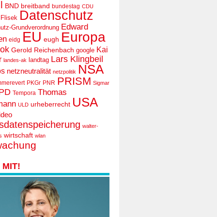
l
BND
breitband
bundestag
CDU
Datenschutz
 Flisek
Edward
utz-Grundverordnung
EU
Europa
en
eugh
eidg
ook
Kai
Gerold Reichenbach
google
Lars Klingbeil
r
landtag
landes-ak
NSA
ps
netzneutralität
netzpolitik
PRISM
mmerevert
PKGr
PNR
Sigmar
PD
Thomas
Tempora
USA
mann
urheberrecht
ULD
ideo
tsdatenspeicherung
walter-
wirtschaft
s
wlan
wachung
MIT!