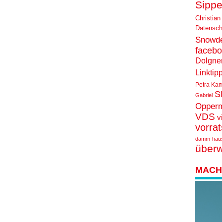
Sippe
Christian
Datensch
Snowd
faceb
Dolgne
Linktip
Petra Ka
S
Gabriel
Opper
VDS
v
vorra
damm-hau
über
MACH 