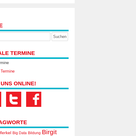
E
ALE TERMINE
rmine
 Termine
 UNS ONLINE!
AGWORTE
Birgit
Merkel
Big Data
Bildung