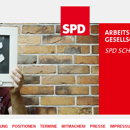
ARBEITS
GESELL
SPD SCH
ZUNG
POSITIONEN
TERMINE
MITMACHEN!
PRESSE
IMPRESS