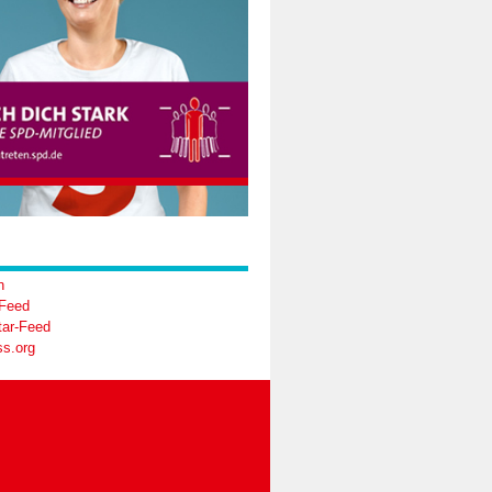
n
-Feed
ar-Feed
s.org