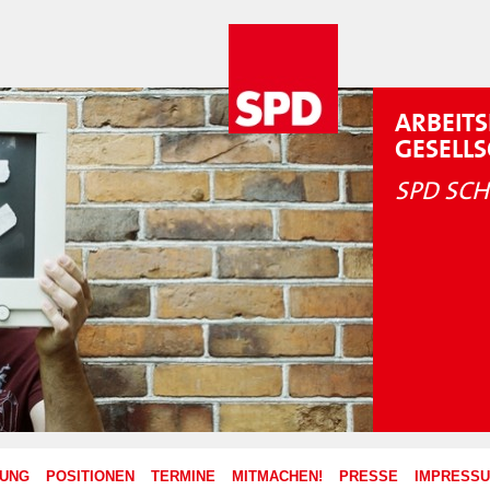
ARBEITS
GESELL
SPD SCH
ZUNG
POSITIONEN
TERMINE
MITMACHEN!
PRESSE
IMPRESS