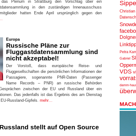
d das Plenum in Straßburg den Vorschlag über ein
Sippe
tdatensammlung in den zuständigen Innenausschuss
Christian
mitglieder hatten Ende April ursprünglich gegen den
Datensch
r…
Snowd
faceb
Dolgne
Europa
Linktip
Russische Pläne zur
Fluggastdatensammlung sind
Petra Ka
nicht akzeptabel!
S
Gabriel
Opper
Der Vorstoß, dass europäische Reise- und
VDS
Fluggesellschaften die persönlichen Informationen der
v
vorra
Passagiere, sogenannte PNR-Daten (Passenger
Name Records – PNR) an russische Behörden
damm-hau
n Gesprächen zwischen der EU und Russland über ein
über
ationen. Das jedenfalls ist das Ergebnis des am Dienstag
 EU-Russland-Gipfels.
mehr…
MACH 
 Russland stellt auf Open Source