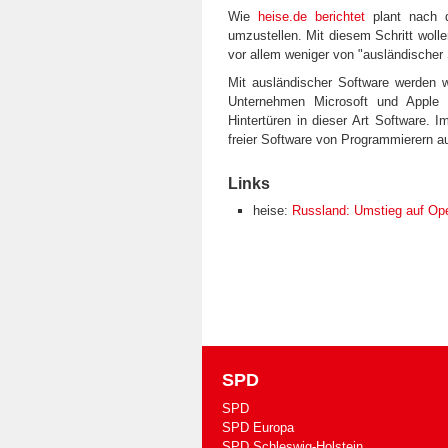
Wie
heise.de berichtet
plant nach 
umzustellen. Mit diesem Schritt woll
vor allem weniger von "ausländischer
Mit ausländischer Software werden w
Unternehmen Microsoft und Apple
Hintertüren in dieser Art Software. 
freier Software von Programmierern a
Links
heise:
Russland: Umstieg auf Op
SPD
SPD
SPD Europa
SPD Schleswig-Holstein