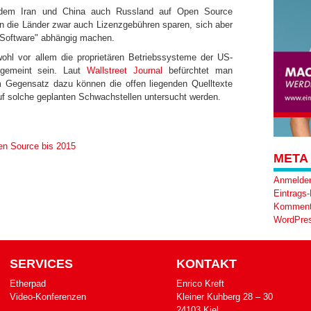
dem Iran und China auch Russland auf Open Source
en die Länder zwar auch Lizenzgebühren sparen, sich aber
 Software" abhängig machen.
ohl vor allem die proprietären Betriebssysteme der US-
 gemeint sein. Laut
Wallstreet Journal
befürchtet man
Im Gegensatz dazu können die offen liegenden Quelltexte
uf solche geplanten Schwachstellen untersucht werden.
en Source bis 2015
META
Anmelde
Eintrags
Komment
WordPres
SERVICES
KONTAKT
Etherpad
Enrico Kreft
Video-Konferenzen
Klei­ner Kuh­berg 28 – 30
24103 Kiel