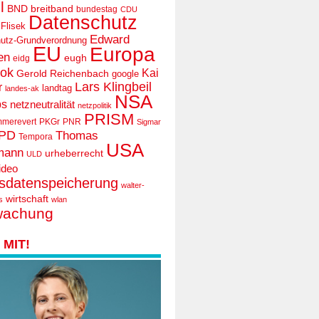
l
BND
breitband
bundestag
CDU
Datenschutz
 Flisek
Edward
utz-Grundverordnung
EU
Europa
en
eugh
eidg
ook
Kai
Gerold Reichenbach
google
Lars Klingbeil
r
landtag
landes-ak
NSA
ps
netzneutralität
netzpolitik
PRISM
mmerevert
PKGr
PNR
Sigmar
PD
Thomas
Tempora
USA
mann
urheberrecht
ULD
ideo
tsdatenspeicherung
walter-
wirtschaft
s
wlan
wachung
MIT!