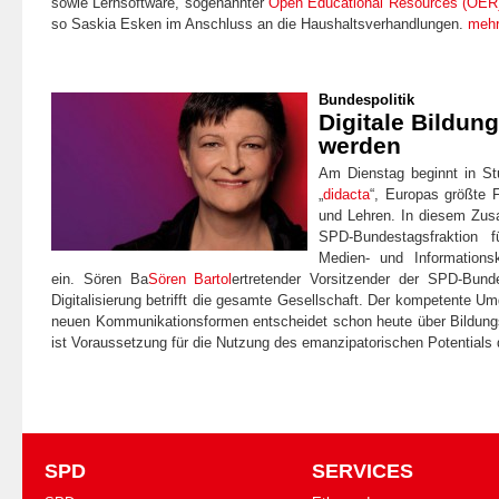
sowie Lernsoftware, sogenannter
Open Educational Resources (OER
so Saskia Esken im Anschluss an die Haushaltsverhandlungen.
meh
Bundespolitik
Digitale Bildun
werden
Am Dienstag beginnt in St
„
didacta
“, Europas größte 
und Lehren. In diesem Zus
SPD-Bundestagsfraktion 
Medien- und Information
ein. Sören Ba
Sören Bartol
ertretender Vorsitzender der SPD-Bund
Digitalisierung betrifft die gesamte Gesellschaft. Der kompetente U
neuen Kommunikationsformen entscheidet schon heute über Bildung
ist Voraussetzung für die Nutzung des emanzipatorischen Potentials d
SPD
SERVICES