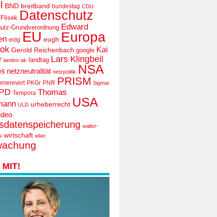
l
BND
breitband
bundestag
CDU
Datenschutz
 Flisek
Edward
utz-Grundverordnung
EU
Europa
en
eugh
eidg
ook
Kai
Gerold Reichenbach
google
Lars Klingbeil
r
landtag
landes-ak
NSA
ps
netzneutralität
netzpolitik
PRISM
mmerevert
PKGr
PNR
Sigmar
PD
Thomas
Tempora
USA
mann
urheberrecht
ULD
ideo
tsdatenspeicherung
walter-
wirtschaft
s
wlan
wachung
MIT!