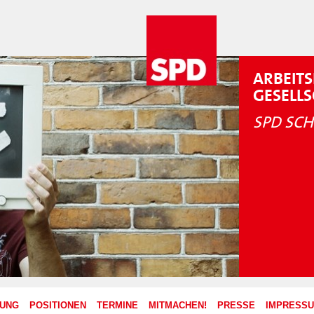
ARBEITS
GESELL
SPD SCH
ZUNG
POSITIONEN
TERMINE
MITMACHEN!
PRESSE
IMPRESS