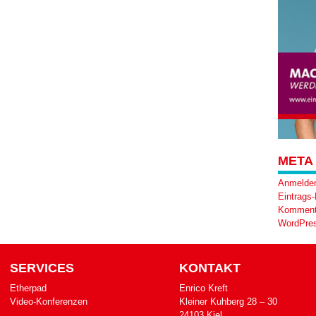
META
Anmelde
Eintrags
Komment
WordPres
SERVICES
KONTAKT
Etherpad
Enrico Kreft
Video-Konferenzen
Klei­ner Kuh­berg 28 – 30
24103 Kiel