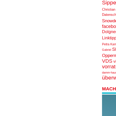
Sippe
Christian
Datensch
Snowd
faceb
Dolgne
Linktip
Petra Ka
S
Gabriel
Opper
VDS
v
vorra
damm-hau
über
MACH 