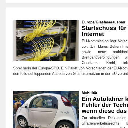
Europa
/
Glasfaserausbau
Startschuss für
Internet
EU-Kommission legt Vorsch
vor: „Ein klares Bekenntni
sowie neue ambitioni
Breitbandverbindungen wa
Constanze Krehl, teleko
Sprecherin der Europa-SPD. Ein Paket von Vorschlägen der EU-Kom
den teils schleppenden Ausbau von Glasfasernetzen in der EU voran
Mobilität
Ein Autofahrer k
Fehler der Tech
wenn diese das 
Zur aktuellen Diskussio
Straßenverkehrsrecht