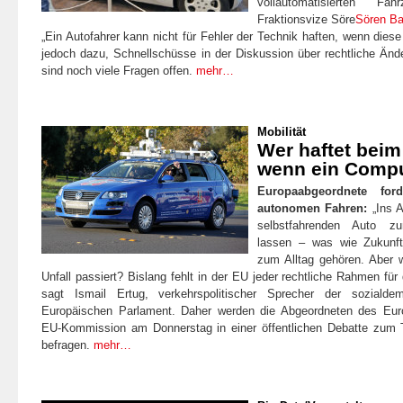
vollautomatisierten F
Fraktionsvize Söre
Sören Ba
„Ein Autofahrer kann nicht für Fehler der Technik haften, wenn diese
jedoch dazu, Schnellschüsse in der Diskussion über rechtliche Än
sind noch viele Fragen offen.
mehr…
Mobilität
Wer haftet beim
wenn ein Compu
Europaabgeordnete for
autonomen Fahren:
„Ins A
selbstfahrenden Auto z
lassen – was wie Zukunft
zum Alltag gehören. Aber w
Unfall passiert? Bislang fehlt in der EU jeder rechtliche Rahmen für
sagt Ismail Ertug, verkehrspolitischer Sprecher der sozialde
Europäischen Parlament. Daher werden die Abgeordneten des Eur
EU-Kommission am Donnerstag in einer öffentlichen Debatte zu
befragen.
mehr…