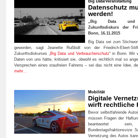
Big Data
/
Veranstaltung
Datenschutz mus
werden!
„Big Data und Ve
Zukunftsdiskurs der Frie
Bonn, 16.11.2015
Big Data sei zum Stichwor
geworden, sagt Jeanette Rußbült von der Friedrich-Ebert-Sti
Zukunftsdiskurses „
Big Data und Verbraucherschutz
“ in Bonn. Wir 
Daten von uns hätte, kritisiert sie, obwohl es rechtlich mal so an
Versprechen eines staufreien Fahrens – sei das nicht eine Idee, d
mehr…
Mobilität
Digitale Vernet
wirft rechtliche
Bevor selbstfahrende Auto
müssen Fragen der Haftun
beantwortet sei
Bundestagsfraktionsvize S
Vernetzung des Autos kann