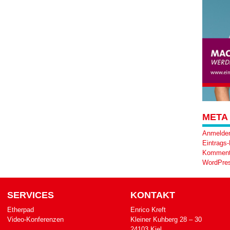
META
Anmelde
Eintrags
Komment
WordPres
SERVICES
KONTAKT
Etherpad
Enrico Kreft
Video-Konferenzen
Klei­ner Kuh­berg 28 – 30
24103 Kiel