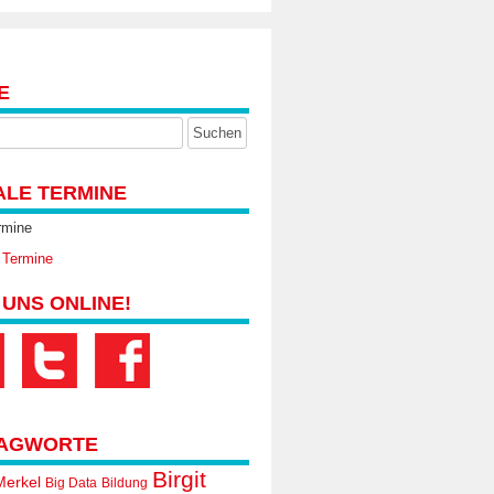
E
ALE TERMINE
rmine
 Termine
 UNS ONLINE!
AGWORTE
Birgit
Merkel
Big Data
Bildung