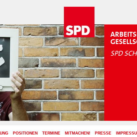
ARBEITS
GESELL
SPD SCH
ZUNG
POSITIONEN
TERMINE
MITMACHEN!
PRESSE
IMPRESS