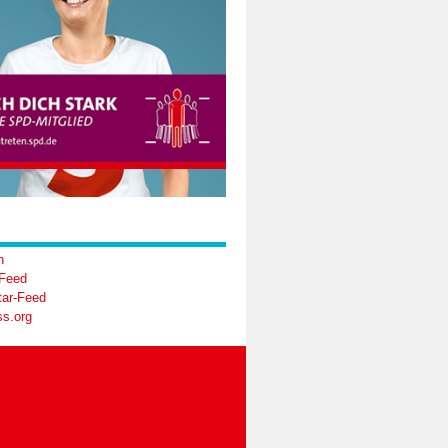
n
-Feed
ar-Feed
s.org