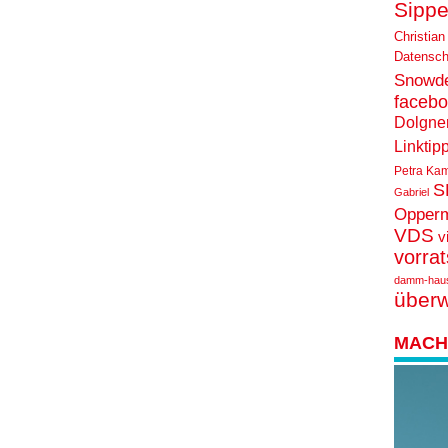
Sippe
Christian
Datensch
Snowd
faceb
Dolgne
Linktip
Petra Ka
S
Gabriel
Opper
VDS
v
vorra
damm-hau
über
MACH 