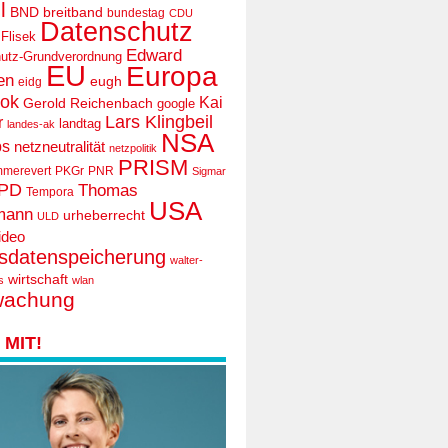
l
BND
breitband
bundestag
CDU
Datenschutz
 Flisek
Edward
utz-Grundverordnung
EU
Europa
en
eugh
eidg
ook
Kai
Gerold Reichenbach
google
Lars Klingbeil
r
landtag
landes-ak
NSA
ps
netzneutralität
netzpolitik
PRISM
mmerevert
PKGr
PNR
Sigmar
PD
Thomas
Tempora
USA
mann
urheberrecht
ULD
ideo
tsdatenspeicherung
walter-
wirtschaft
s
wlan
wachung
MIT!