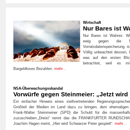
Wirtschaft
Nur Bares ist W
Nur Bares ist Wahres: Wi
ewig gegen die Ma
Vorratsdatenspeicherung i
Völlig unbeachtet dessen, 
was auf den ersten Blick
betrachtet, weil es mit
Bargeldloses Bezahlen.
mehr…
NSA-Überwachungsskandal
Vorwürfe gegen Steinmeier: „Jetzt wird 
Ein einfacher Hinweis eines stellvertretenden Regierungsspreche
Großteil der Medien im Land dazu zu bringen, dem ehemaligen 
Frank-Walter Steinmeiner (SPD) die Schuld für die massenha
zuzuschieben.
„Dreist“
nennt das die FRANKFURTER RUNDSCHAU. 
Joachim Hagen meint,
„Hier wird Schwarzer Peter gespielt“
.
mehr…