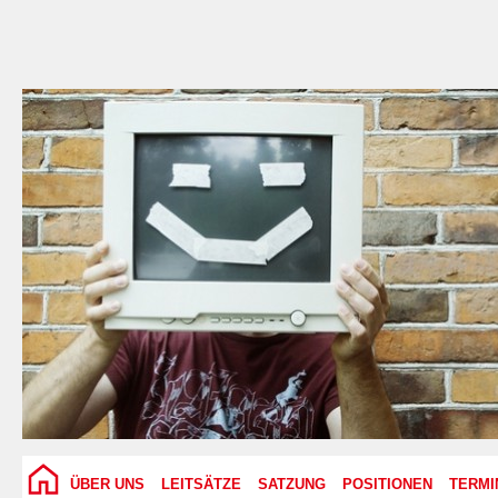
ÜBER UNS
LEITSÄTZE
SATZUNG
POSITIONEN
TERMI