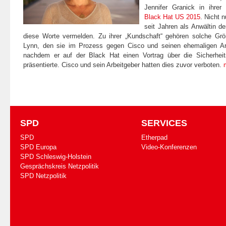
Jennifer Granick in ihre
Black Hat US 2015
. Nicht 
seit Jahren als Anwältin der
diese Worte vermelden. Zu ihrer „Kundschaft“ gehören solche Gr
Lynn, den sie im Prozess gegen Cisco und seinen ehemaligen Arbe
nachdem er auf der Black Hat einen Vortrag über die Sicherheits
präsentierte. Cisco und sein Arbeitgeber hatten dies zuvor verboten.
SPD
SERVICES
SPD
Etherpad
SPD Europa
Video-Konferenzen
SPD Schleswig-Holstein
Gesprächskreis Netzpolitik
SPD Netzpolitik