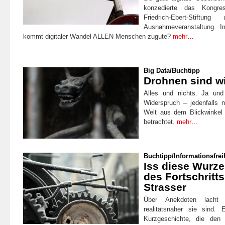
konzedierte das Kongre
Friedrich-Ebert-Stift
Ausnahmeveranstaltung. 
kommt digitaler Wandel ALLEN Menschen zugute?
mehr…
Big Data
/
Buchtipp
Drohnen sind 
Alles und nichts. Ja und
Widerspruch – jedenfalls 
Welt aus dem Blickwinkel
betrachtet.
mehr…
Buchtipp
/
Informationsfrei
Iss diese Wurze
des Fortschritt
Strasser
Über Anekdoten lach
realitätsnaher sie sind.
Kurzgeschichte, die den m