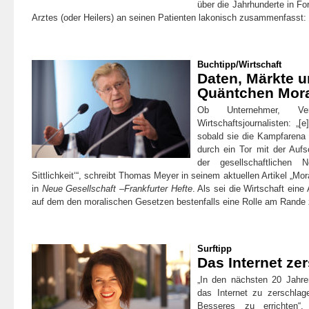
über die Jahrhunderte in F
Arztes (oder Heilers) an seinen Patienten lakonisch zusammenfasst:
Buchtipp
/
Wirtschaft
Daten, Märkte u
Quäntchen Mor
Ob Unternehmer, Verb
Wirtschaftsjournalisten: „[e
sobald sie die Kampfarena 
durch ein Tor mit der Aufsc
der gesellschaftlichen
Sittlichkeit‘“, schreibt Thomas Meyer in seinem aktuellen Artikel „Mo
in
Neue Gesellschaft –Frankfurter Hefte
. Als sei die Wirtschaft eine 
auf dem den moralischen Gesetzen bestenfalls eine Rolle am Rande
Surftipp
Das Internet ze
„In den nächs­ten 20 Jah­re
das Inter­net zu zer­schl
Bes­se­res zu errichten“