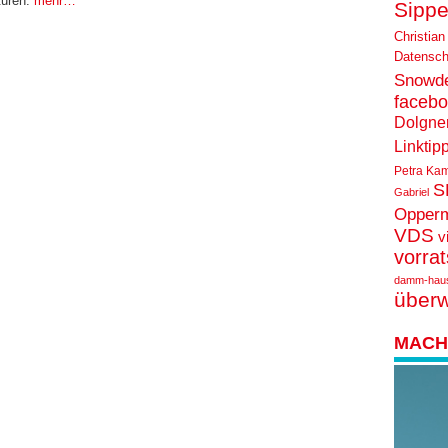
turen.
mehr…
Sippe
Christian
Datensch
Snowd
faceb
Dolgne
Linktip
Petra Ka
S
Gabriel
Opper
VDS
v
vorra
damm-hau
über
MACH 