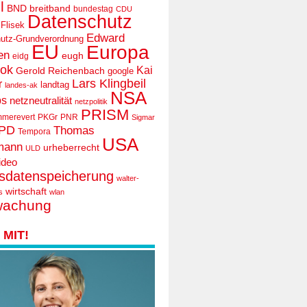
l
BND
breitband
bundestag
CDU
Datenschutz
 Flisek
Edward
utz-Grundverordnung
EU
Europa
en
eugh
eidg
ook
Kai
Gerold Reichenbach
google
Lars Klingbeil
r
landtag
landes-ak
NSA
ps
netzneutralität
netzpolitik
PRISM
mmerevert
PKGr
PNR
Sigmar
PD
Thomas
Tempora
USA
mann
urheberrecht
ULD
ideo
tsdatenspeicherung
walter-
wirtschaft
s
wlan
wachung
MIT!