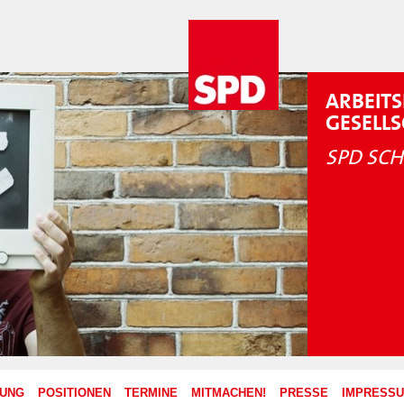
ARBEITS
GESELL
SPD SCH
ZUNG
POSITIONEN
TERMINE
MITMACHEN!
PRESSE
IMPRESS