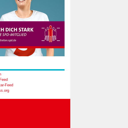
n
-Feed
ar-Feed
s.org