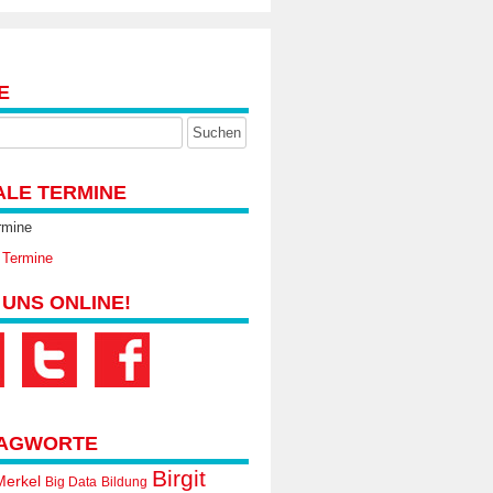
E
ALE TERMINE
rmine
 Termine
 UNS ONLINE!
AGWORTE
Birgit
Merkel
Big Data
Bildung