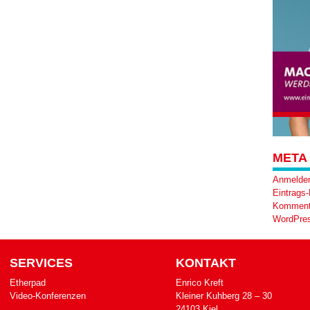
META
Anmelde
Eintrags
Komment
WordPres
SERVICES
KONTAKT
Etherpad
Enrico Kreft
Video-Konferenzen
Klei­ner Kuh­berg 28 – 30
24103 Kiel