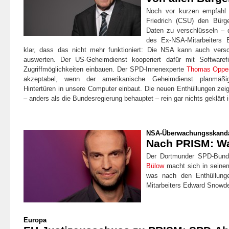
Noch vor kurzen empfahl 
Friedrich (CSU) den Bürge
Daten zu verschlüsseln –
des Ex-NSA-Mitarbeiters
klar, dass das nicht mehr funktioniert: Die NSA kann auch verschl
auswerten. Der US-Geheimdienst kooperiert dafür mit Softwaref
Zugriffmöglichkeiten einbauen. Der SPD-Innenexperte
Thomas Oppe
akzeptabel, wenn der amerikanische Geheimdienst planmäßig
Hintertüren in unsere Computer einbaut. Die neuen Enthüllungen ze
– anders als die Bundesregierung behauptet – rein gar nichts geklärt i
NSA-Überwachungsskand
Nach PRISM: Wa
Der Dortmunder SPD-Bund
Bülow
macht sich in sein
was nach den Enthüllung
Mitarbeiters Edward Snowde
Europa