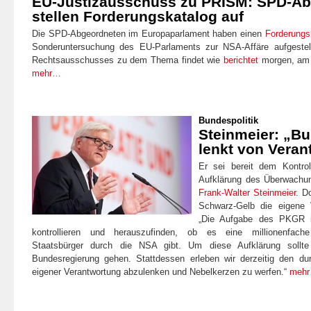
EU-​​Justizausschuss zu PRISM: SPD-A
stellen Forderungskatalog auf
Die SPD-Abgeordneten im Europaparlament haben einen
Forderungs
Sonderuntersuchung des EU-Parlaments zur NSA-Affäre aufgestell
Rechtsausschusses zu dem Thema findet wie
berichtet
morgen, am 
mehr…
Bundespolitik
Steinmeier: „B
lenkt von Veran
Er sei bereit dem Kontro
Aufklärung des Überwachun
Frank-Walter Steinmeier
. D
Schwarz-Gelb die eigene 
„Die Aufgabe des PKGR i
kontrollieren und herauszufinden, ob es eine millionenfac
Staatsbürger durch die NSA gibt. Um diese Aufklärung sollte
Bundesregierung gehen. Stattdessen erleben wir derzeitig den du
eigener Verantwortung abzulenken und Nebelkerzen zu werfen.“
meh