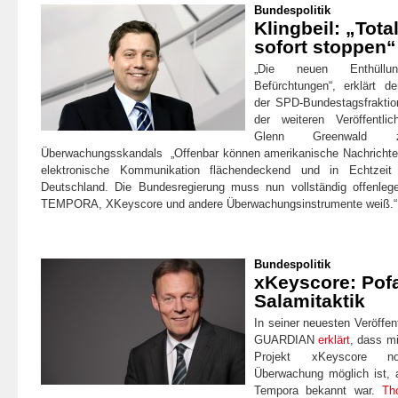
Bundespolitik
Klingbeil: „Tot
sofort stoppen“
„Die neuen Enthüllun
Befürchtungen“
, erklärt de
der SPD-Bundestagsfrakti
der weiteren Veröffentli
Glenn Greenwald ‏zum Umfang des
Überwachungsskandals
„Offenbar können amerikanische Nachrichte
elektronische Kommunikation flächendeckend und in Echtzei
Deutschland. Die Bundesregierung muss nun vollständig offenle
TEMPORA, XKeyscore und andere Überwachungsinstrumente weiß.“
Bundespolitik
xKeyscore: Pofa
Salamitaktik
In seiner neuesten Veröffent
GUARDIAN
erklärt
, dass m
Projekt xKeyscore n
Überwachung möglich ist, 
Tempora bekannt war.
Th