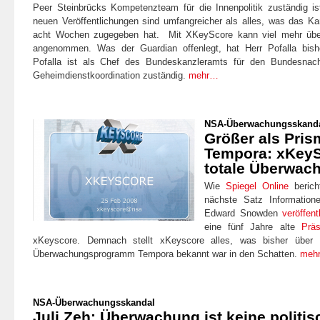
Peer Steinbrücks Kompetenzteam für die Innenpolitik zuständig is
neuen Veröffentlichungen sind umfangreicher als alles, was das Ka
acht Wochen zugegeben hat. Mit XKeyScore kann viel mehr über
angenommen. Was der Guardian offenlegt, hat Herr Pofalla bish
Pofalla ist als Chef des Bundeskanzleramts für den Bundesnachr
Geheimdienstkoordination zuständig.
mehr…
NSA-Überwachungsskand
Größer als Pris
Tempora: xKeySc
totale Überwac
Wie
Spiegel Online
berich
nächste Satz Informatio
Edward Snowden
veröffent
eine fünf Jahre alte
Präs
xKeyscore. Demnach stellt xKeyscore alles, was bisher über 
Überwachungsprogramm Tempora bekannt war in den Schatten.
meh
NSA-Überwachungsskandal
Juli Zeh: Überwachung ist keine politis