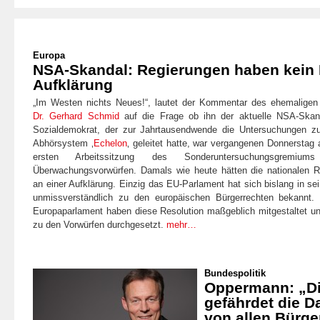
Europa
NSA-Skandal: Regierungen haben kein 
Aufklärung
„Im Westen nichts Neues!“
, lautet der Kommentar des ehemalige
Dr. Gerhard Schmid
auf die Frage ob ihn der aktuelle NSA-Skand
Sozialdemokrat, der zur Jahrtausendwende die Untersuchungen z
Abhörsystem ‚
Echelon
‚ geleitet hatte, war vergangenen Donnerstag 
ersten Arbeitssitzung des Sonderuntersuchungsgremi
Überwachungsvorwürfen. Damals wie heute hätten die nationalen R
an einer Aufklärung. Einzig das EU-Parlament hat sich bislang in sei
unmissverständlich zu den europäischen Bürgerrechten bekannt.
Europaparlament haben diese Resolution maßgeblich mitgestaltet u
zu den Vorwürfen durchgesetzt.
mehr…
Bundespolitik
Oppermann: „D
gefährdet die D
von allen Bürge