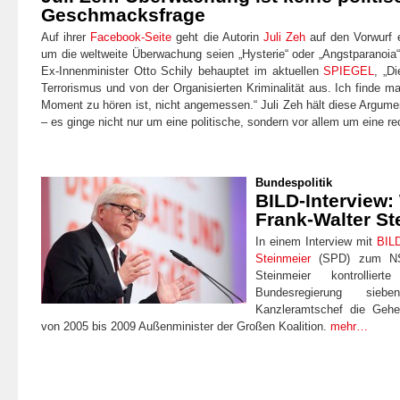
Geschmacksfrage
Auf ihrer
Facebook-Seite
geht die Autorin
Juli Zeh
auf den Vorwurf e
um die weltweite Überwachung seien „Hysterie“ oder „Angstparanoia
Ex-Innenminister Otto Schily behauptet im aktuellen
SPIEGEL
,
„D
Terrorismus und von der Organisierten Kriminalität aus. Ich finde
Moment zu hören ist, nicht angemessen.“
Juli Zeh hält diese Argument
– es ginge nicht nur um eine politische, sondern vor allem um eine re
Bundespolitik
BILD-Interview
Frank-Walter St
In einem Interview mit
BIL
Steinmeier
(SPD) zum NSA
Steinmeier kontrollie
Bundesregierung sie
Kanzleramtschef die Gehe
von 2005 bis 2009 Außenminister der Großen Koalition.
mehr…