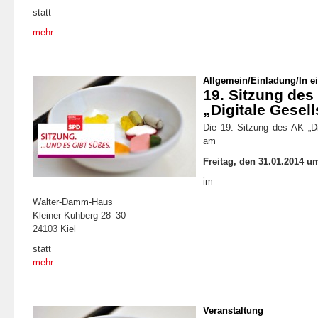
statt
mehr…
Allgemein
/
Einladung
/
In e
19. Sitzung de
„Digitale Gesell
Die 19. Sitzung des AK „Dig
am
Freitag, den 31.01.2014 u
im
Walter-Damm-Haus
Kleiner Kuhberg 28–30
24103 Kiel
statt
mehr…
Veranstaltung