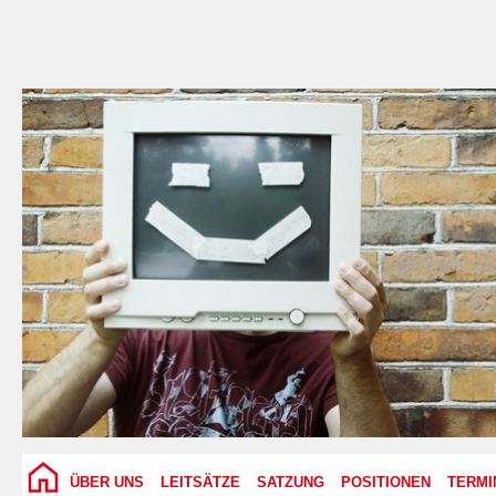
ÜBER UNS
LEITSÄTZE
SATZUNG
POSITIONEN
TERMI