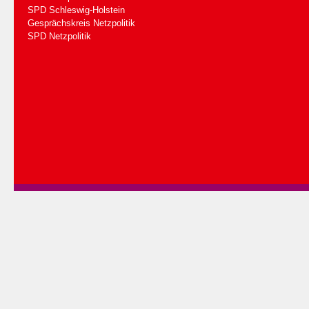
SPD Schleswig-Holstein
Gesprächskreis Netzpolitik
SPD Netzpolitik