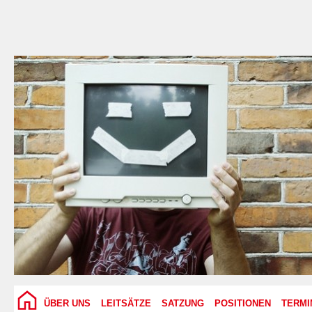
ÜBER UNS
LEITSÄTZE
SATZUNG
POSITIONEN
TERMI