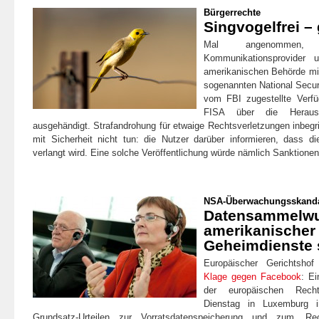
Bürgerrechte
Singvogelfrei – 
Mal angenomme
Kommunikationsprovider 
amerikanischen Behörde mi
sogenannten National Securi
vom FBI zugestellte Verf
FISA über die Herausg
ausgehändigt. Strafandrohung für etwaige Rechtsverletzungen inbegr
mit Sicherheit nicht tun: die Nutzer darüber informieren, dass d
verlangt wird. Eine solche Veröffentlichung würde nämlich Sanktione
NSA-Überwachungsskand
Datensammelwu
amerikanischer
Geheimdienste 
Europäischer Gerichtsho
Klage gegen Facebook
: Ei
der europäischen Rec
Dienstag in Luxemburg i
Grundsatz-Urteilen zur Vorratsdatenspeicherung und zum ‚R