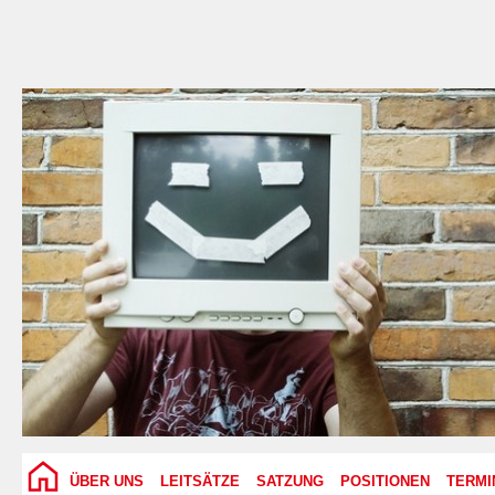
ÜBER UNS
LEITSÄTZE
SATZUNG
POSITIONEN
TERMI