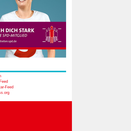
n
-Feed
ar-Feed
s.org