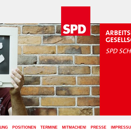
ARBEITS
GESELL
SPD SCH
ZUNG
POSITIONEN
TERMINE
MITMACHEN!
PRESSE
IMPRESS