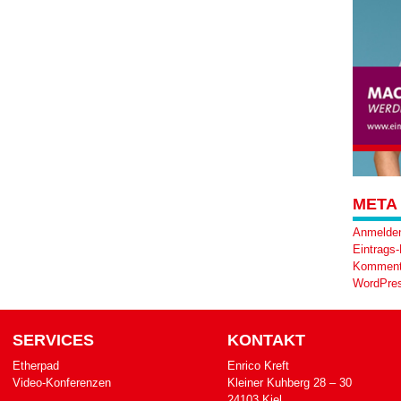
META
Anmelde
Eintrags
Komment
WordPres
SERVICES
KONTAKT
Etherpad
Enrico Kreft
Video-Konferenzen
Klei­ner Kuh­berg 28 – 30
24103 Kiel