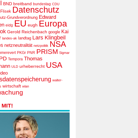
l
BND
breitband
bundestag
CDU
Datenschutz
 Flisek
Edward
utz-Grundverordnung
EU
Europa
en
eugh
eidg
ook
Kai
Gerold Reichenbach
google
Lars Klingbeil
r
landtag
landes-ak
NSA
ps
netzneutralität
netzpolitik
PRISM
mmerevert
PKGr
PNR
Sigmar
PD
Thomas
Tempora
USA
mann
urheberrecht
ULD
ideo
tsdatenspeicherung
walter-
wirtschaft
s
wlan
wachung
MIT!