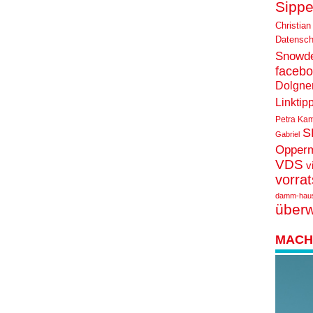
Sippe
Christian
Datensch
Snowd
faceb
Dolgne
Linktip
Petra Ka
S
Gabriel
Opper
VDS
v
vorra
damm-hau
über
MACH 