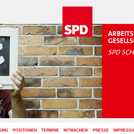
ARBEITS
GESELL
SPD SCH
ZUNG
POSITIONEN
TERMINE
MITMACHEN!
PRESSE
IMPRESS