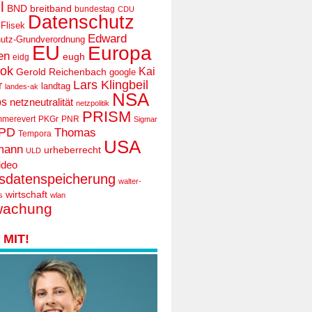
l
BND
breitband
bundestag
CDU
Datenschutz
 Flisek
Edward
utz-Grundverordnung
EU
Europa
en
eugh
eidg
ook
Kai
Gerold Reichenbach
google
Lars Klingbeil
r
landtag
landes-ak
NSA
ps
netzneutralität
netzpolitik
PRISM
mmerevert
PKGr
PNR
Sigmar
PD
Thomas
Tempora
USA
mann
urheberrecht
ULD
ideo
tsdatenspeicherung
walter-
wirtschaft
s
wlan
wachung
MIT!