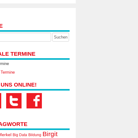
E
ALE TERMINE
rmine
 Termine
 UNS ONLINE!
AGWORTE
Birgit
Merkel
Big Data
Bildung