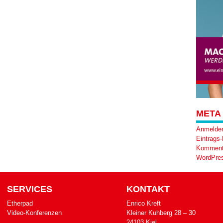
META
Anmelde
Eintrags
Komment
WordPres
SERVICES
KONTAKT
Etherpad
Enrico Kreft
Video-Konferenzen
Klei­ner Kuh­berg 28 – 30
24103 Kiel