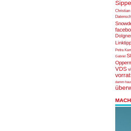
Sippe
Christian
Datensch
Snowd
faceb
Dolgne
Linktip
Petra Ka
S
Gabriel
Opper
VDS
v
vorra
damm-hau
über
MACH 