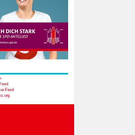
n
-Feed
ar-Feed
s.org